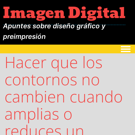
Imagen Digital
Apuntes sobre diseño gráfico y
preimpresión
Togg
Hacer que los
contornos no
cambien cuando
amplias o
reduces un