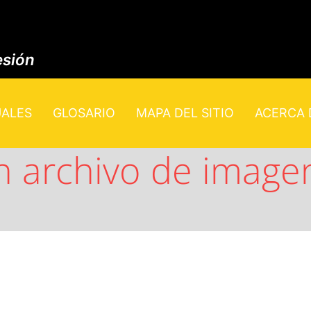
esión
UALES
GLOSARIO
MAPA DEL SITIO
ACERCA D
 archivo de imagen 