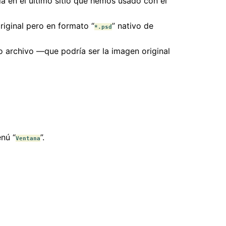
arla en el último sitio que hemos usado con el
original pero en formato “
” nativo de
*.psd
o archivo —que podría ser la imagen original
enú “
”.
Ventana