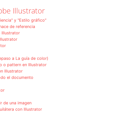
be Illustrator
encia" y "Estilo gráfico"
hace de referencia
llustrator
llustrator
ator
epaso a La guía de color)
o pattern en Illustrator
 Illustrator
odo el documento
tor
tir de una imagen
ilátera con Illustrator