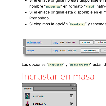
Si el enlace original no está disponible en 
nombre “
” en formato “
” nati
Imagen_AI
*.psd
Si el enlace original está disponible en el
Photoshop.
Si elegimos la opción “
” y tenemos
Reenlazar
—.
Las opciones “
” y “
” están d
Incrustar
Desincrustar
Incrustar en masa