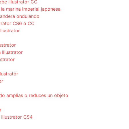
be Illustrator CC
a marina imperial japonesa
bandera ondulando
strator CS6 o CC
llustrator
ustrator
Illustrator
strator
lustrator
or
do amplias o reduces un objeto
r
 Illustrator CS4