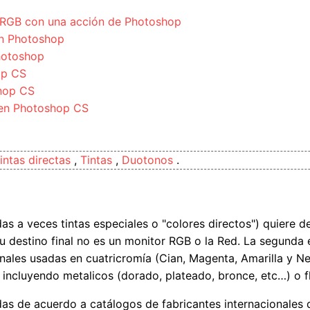
o RGB con una acción de Photoshop
en Photoshop
hotoshop
op CS
shop CS
 en Photoshop CS
intas directas
,
Tintas
,
Duotonos
.
as a veces tintas especiales o "colores directos") quiere d
u destino final no es un monitor RGB o la Red. La segunda e
cionales usadas en cuatricromía (Cian, Magenta, Amarilla y 
incluyendo metalicos (dorado, plateado, bronce, etc…) o f
adas de acuerdo a catálogos de fabricantes internacionales