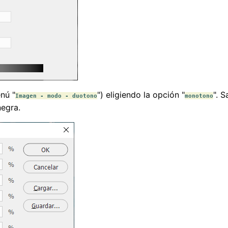
nú "
") eligiendo la opción "
". 
Imagen - modo - duotono
monotono
negra.