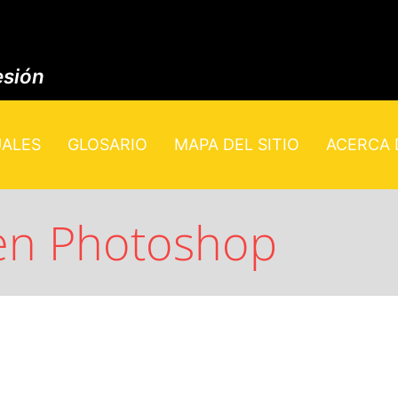
esión
UALES
GLOSARIO
MAPA DEL SITIO
ACERCA D
en Photoshop