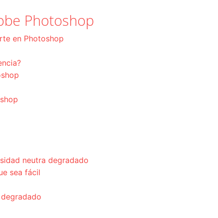
Adobe Photoshop
orte en Photoshop
encia?
oshop
oshop
nsidad neutra degradado
ue sea fácil
e degradado