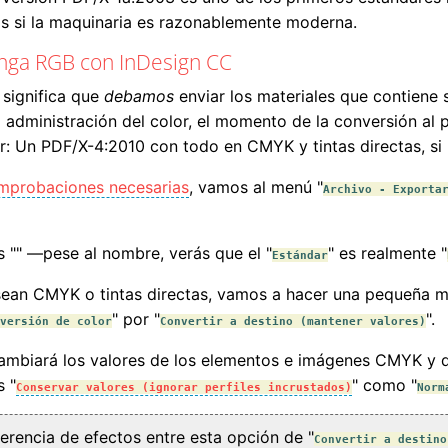
as si la maquinaria es razonablemente moderna.
nga RGB con InDesign CC
significa que
debamos
enviar los materiales que contiene 
dministración del color, el momento de la conversión al p
: Un PDF/X-4:2010 con todo en CMYK y tintas directas, si l
mprobaciones necesarias
, vamos al menú "
Archivo - Exporta
s "
" —pese al nombre, verás que el "
" es realmente "
Estándar
ean CMYK o tintas directas, vamos a hacer una pequeña mo
" por "
".
versión de color
Convertir a destino (mantener valores)
cambiará los valores de los elementos e imágenes CMYK y de
 "
" como "
Conservar valores (ignorar perfiles incrustados)
Norm
erencia de efectos entre esta opción de "
Convertir a destino