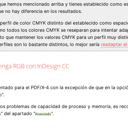
r que hemos mencionado arriba y tienes establecido como e
ue no hay diferencia en los resultados.
perfil de color CMYK distinto del establecido como espacio
o todos los colores CMYK se reseparan para intentar adapt
o que mantener los valores CMYK para un perfil muy disti
files son lo bastante distintos, lo mejor sería
readaptar el
enga RGB con InDesign CC
ado para el PDF/X-4 con la excepción de que en la opció
".
3
os problemas de capacidad de proceso y memoria, es reco
" del apartado "
".
a
Avanzado