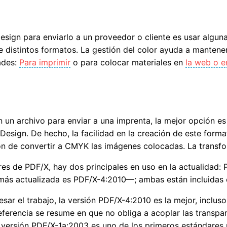
esign para enviarlo a un proveedor o cliente es usar algun
distintos formatos. La gestión del color ayuda a mantener 
ades:
Para imprimir
o para colocar materiales en
la web o e
n un archivo para enviar a una imprenta, la mejor opción e
nDesign. De hecho, la facilidad en la creación de este form
ión de convertir a CMYK las imágenes colocadas. La transfor
res de PDF/X, hay dos principales en uso en la actualidad:
s actualizada es PDF/X-4:2010—; ambas están incluidas e
sar el trabajo, la versión PDF/X-4:2010 es la mejor, inclu
referencia se resume en que no obliga a acoplar las transp
a versión PDF/X-1a:2003 es uno de los primeros estándares