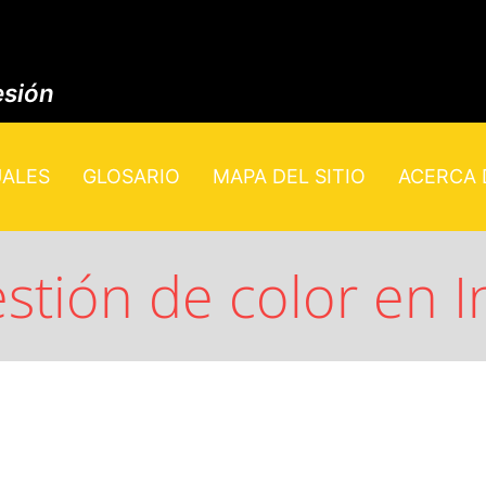
esión
UALES
GLOSARIO
MAPA DEL SITIO
ACERCA D
estión de color en 