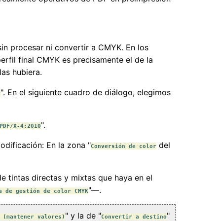
sin procesar ni convertir a CMYK. En los
erfil final CMYK es precisamente el de la
as hubiera.
". En el siguiente cuadro de diálogo, elegimos
r
".
PDF/X-4:2010
dificación: En la zona "
del
Conversión de color
 tintas directas y mixtas que haya en el
"—.
a de gestión de color CMYK
" y la de "
"
 (mantener valores)
Convertir a destino