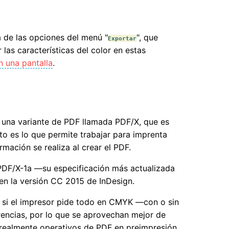
a de las opciones del menú "
", que
Exportar
las características del color en estas
n una pantalla
.
s una variante de PDF llamada PDF/X, que es
ato es lo que permite trabajar para imprenta
mación se realiza al crear el PDF.
 PDF/X-1a —su especificación más actualizada
n la versión CC 2015 de InDesign.
so si el impresor pide todo en CMYK —con o sin
arencias, por lo que se aprovechan mejor de
 realmente operativos de PDF en preimpresión