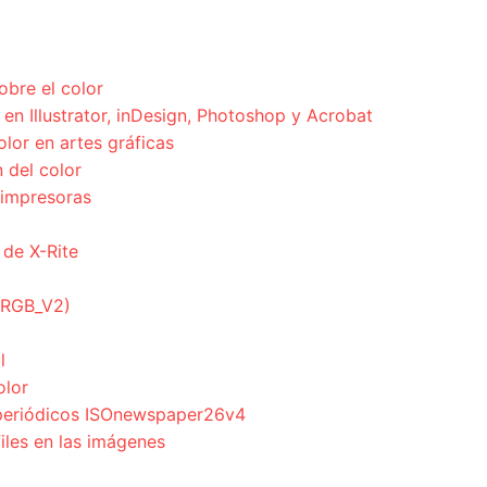
obre el color
en Illustrator, inDesign, Photoshop y Acrobat
olor en artes gráficas
 del color
 impresoras
 de X-Rite
ciRGB_V2)
l
olor
a periódicos ISOnewspaper26v4
files en las imágenes