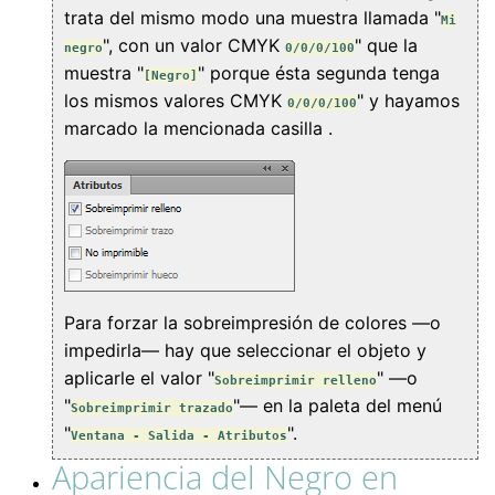
trata del mismo modo una muestra llamada "
Mi
", con un valor CMYK
" que la
negro
0/0/0/100
muestra "
" porque ésta segunda tenga
[Negro]
los mismos valores CMYK
" y hayamos
0/0/0/100
marcado la mencionada casilla .
Para forzar la sobreimpresión de colores —o
impedirla— hay que seleccionar el objeto y
aplicarle el valor "
" —o
Sobreimprimir relleno
"
"— en la paleta del menú
Sobreimprimir trazado
"
".
Ventana - Salida - Atributos
Apariencia del Negro en