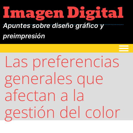
Imagen Digital
Apuntes sobre diseño gráfico y
preimpresión
Togg
Las preferencias
generales que
afectan a la
gestión del color