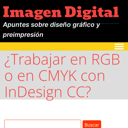
Imagen Digital
Apuntes sobre diseño gráfico y
preimpresión
Togg
¿Trabajar en RGB
o en CMYK con
InDesign CC?