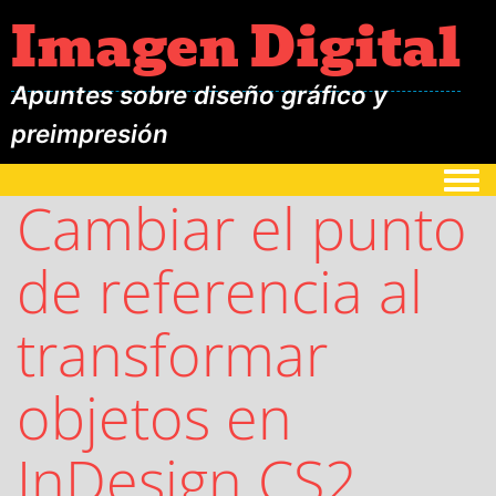
Imagen Digital
Apuntes sobre diseño gráfico y
preimpresión
Togg
Cambiar el punto
de referencia al
transformar
objetos en
InDesign CS2