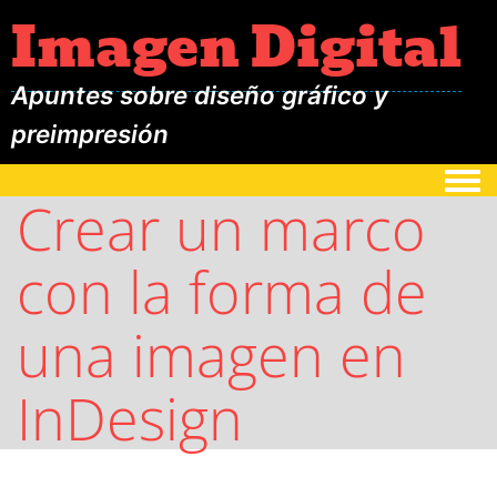
Imagen Digital
Apuntes sobre diseño gráfico y
preimpresión
Togg
Crear un marco
con la forma de
una imagen en
InDesign