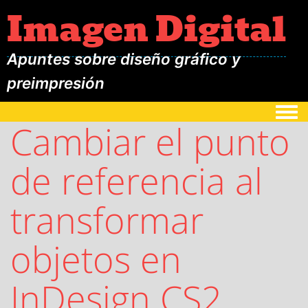
Imagen Digital
Apuntes sobre diseño gráfico y
preimpresión
Togg
Cambiar el punto
de referencia al
transformar
objetos en
InDesign CS2