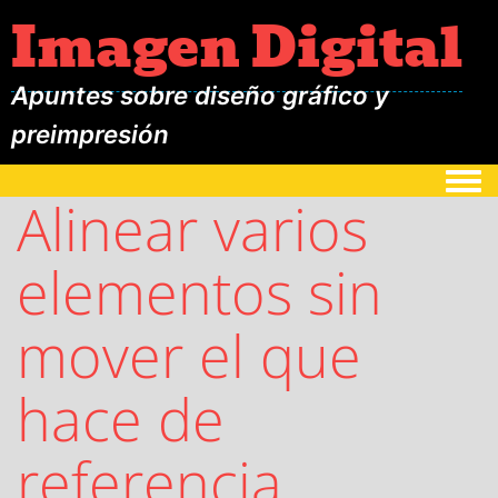
Imagen Digital
Apuntes sobre diseño gráfico y
preimpresión
Togg
Alinear varios
elementos sin
mover el que
hace de
referencia