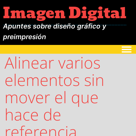
Imagen Digital
Apuntes sobre diseño gráfico y
preimpresión
Togg
Alinear varios
elementos sin
mover el que
hace de
referencia