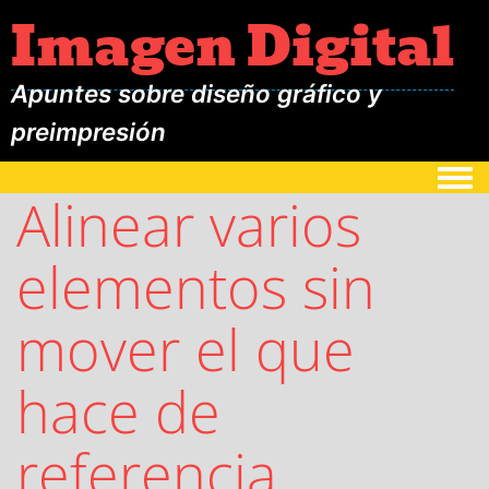
Imagen Digital
Apuntes sobre diseño gráfico y
preimpresión
Togg
Alinear varios
elementos sin
mover el que
hace de
referencia