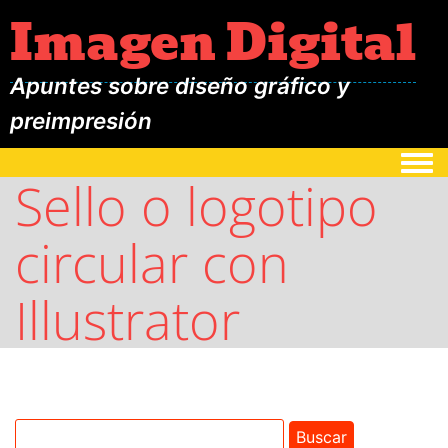
Imagen Digital
Apuntes sobre diseño gráfico y
preimpresión
Togg
Sello o logotipo
circular con
Illustrator