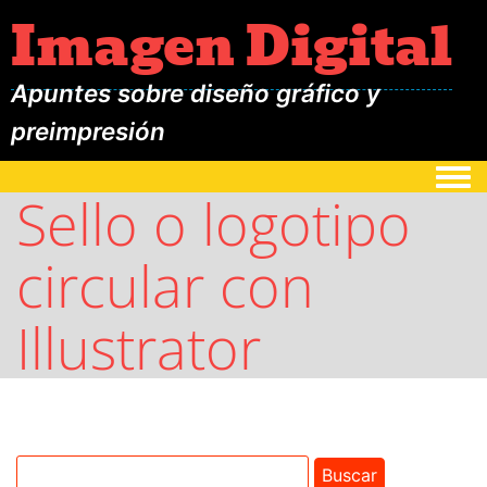
Imagen Digital
Apuntes sobre diseño gráfico y
preimpresión
Togg
Sello o logotipo
circular con
Illustrator