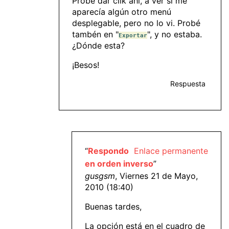
Probé dar clik ahí, a ver si me
aparecía algún otro menú
desplegable, pero no lo vi. Probé
tambén en "
", y no estaba.
Exportar
¿Dónde esta?
¡Besos!
Respuesta
“
Respondo
Enlace permanente
en orden inverso
”
gusgsm
, Viernes 21 de Mayo,
2010 (18:40)
Buenas tardes,
La opción está en el cuadro de