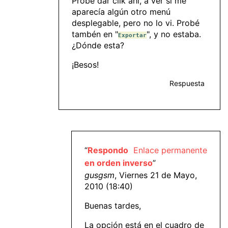
Probé dar clik ahí, a ver si me
aparecía algún otro menú
desplegable, pero no lo vi. Probé
tambén en "
", y no estaba.
Exportar
¿Dónde esta?
¡Besos!
Respuesta
“
Respondo
Enlace permanente
en orden inverso
”
gusgsm
, Viernes 21 de Mayo,
2010 (18:40)
Buenas tardes,
La opción está en el cuadro de