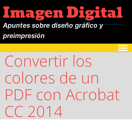
Imagen Digital
Apuntes sobre diseño gráfico y
preimpresión
Togg
Convertir los
colores de un
PDF con Acrobat
CC 2014