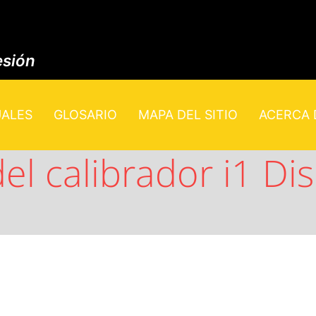
esión
UALES
GLOSARIO
MAPA DEL SITIO
ACERCA D
del calibrador i1 Di