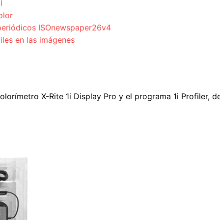
l
olor
a periódicos ISOnewspaper26v4
files en las imágenes
colorímetro X-Rite 1i Display Pro y el programa 1i Profiler