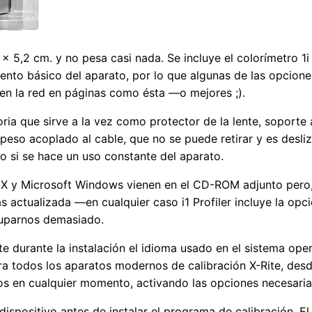
 × 5,2 cm. y no pesa casi nada. Se incluye el colorímetro
ento básico del aparato, por lo que algunas de las opcione
en la red en páginas como ésta —o mejores ;).
oria que sirve a la vez como protector de la lente, soporte 
peso acoplado al cable, que no se puede retirar y es desliz
o si se hace un uso constante del aparato.
S X y Microsoft Windows vienen en el CD-ROM adjunto pero,
ás actualizada —en cualquier caso i1 Profiler incluye la o
cuparnos demasiado.
e durante la instalación el idioma usado en el sistema ope
a todos los aparatos modernos de calibración X-Rite, desd
s en cualquier momento, activando las opciones necesaria
ispositivo antes de instalar el programa de calibración. E