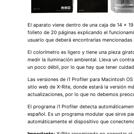
El aparato viene dentro de una caja de 14 × 19
folleto de 20 páginas explicando el funcionami
usuario que deberá encontrarlas mencionadas 
El colorímetro es ligero y tiene una pieza girat
medir la iluminación ambiental. Lleva un contra
un poco débil, por lo que hay que tener cuidad
Las versiones de i1 Profiler para Macintosh O
sitio web de X-Rite, donde estará la versión m
actualizaciones, por lo que no debemos preo
El programa i1 Profiler detecta automáticament
español. Es un programa modular que sirve par
automáticamente el dispositivo que conectemo
Importante:
X-Rite recomienda no conectar el d