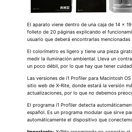
El aparato viene dentro de una caja de 14 × 19
folleto de 20 páginas explicando el funcionami
usuario que deberá encontrarlas mencionadas 
El colorímetro es ligero y tiene una pieza girat
medir la iluminación ambiental. Lleva un contra
un poco débil, por lo que hay que tener cuidad
Las versiones de i1 Profiler para Macintosh O
sitio web de X-Rite, donde estará la versión m
actualizaciones, por lo que no debemos preo
El programa i1 Profiler detecta automáticament
español. Es un programa modular que sirve par
automáticamente el dispositivo que conectemo
Importante:
X-Rite recomienda no conectar el d