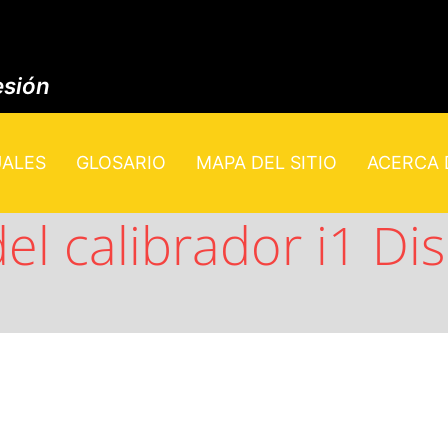
esión
UALES
GLOSARIO
MAPA DEL SITIO
ACERCA D
del calibrador i1 Di