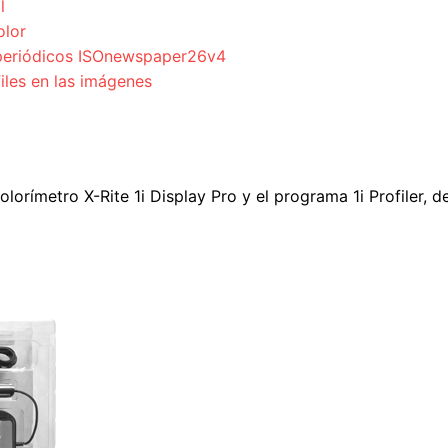
l
olor
a periódicos ISOnewspaper26v4
files en las imágenes
colorímetro X-Rite 1i Display Pro y el programa 1i Profiler