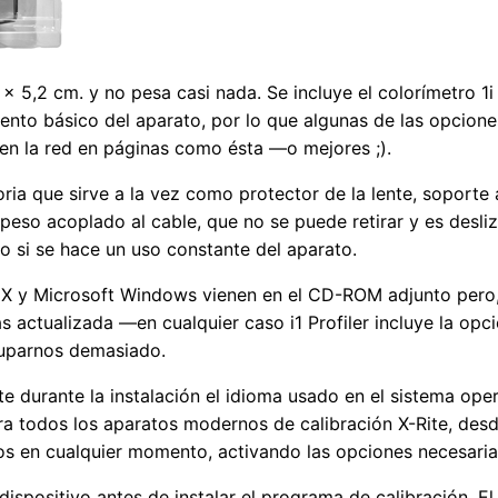
 × 5,2 cm. y no pesa casi nada. Se incluye el colorímetro
ento básico del aparato, por lo que algunas de las opcione
en la red en páginas como ésta —o mejores ;).
oria que sirve a la vez como protector de la lente, soporte 
peso acoplado al cable, que no se puede retirar y es desliz
o si se hace un uso constante del aparato.
S X y Microsoft Windows vienen en el CD-ROM adjunto pero,
ás actualizada —en cualquier caso i1 Profiler incluye la o
cuparnos demasiado.
e durante la instalación el idioma usado en el sistema ope
a todos los aparatos modernos de calibración X-Rite, desd
s en cualquier momento, activando las opciones necesaria
ispositivo antes de instalar el programa de calibración. E