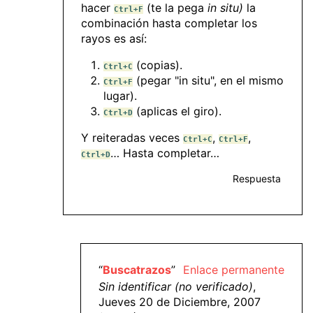
hacer
(te la pega
in situ)
la
Ctrl+F
combinación hasta completar los
rayos es así:
(copias).
Ctrl+C
(pegar "in situ", en el mismo
Ctrl+F
lugar).
(aplicas el giro).
Ctrl+D
Y reiteradas veces
,
,
Ctrl+C
Ctrl+F
… Hasta completar…
Ctrl+D
Respuesta
“
Buscatrazos
”
Enlace permanente
Sin identificar (no verificado)
,
Jueves 20 de Diciembre, 2007