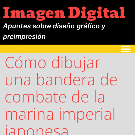
Imagen Digital
Apuntes sobre diseño gráfico y
preimpresión
Togg
Cómo dibujar
una bandera de
combate de la
marina imperial
japonesa