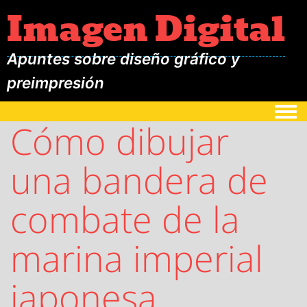
Imagen Digital
Apuntes sobre diseño gráfico y
preimpresión
Togg
Cómo dibujar
una bandera de
combate de la
marina imperial
japonesa