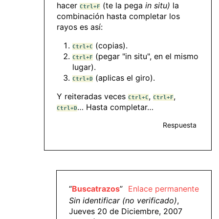
hacer
(te la pega
in situ)
la
Ctrl+F
combinación hasta completar los
rayos es así:
(copias).
Ctrl+C
(pegar "in situ", en el mismo
Ctrl+F
lugar).
(aplicas el giro).
Ctrl+D
Y reiteradas veces
,
,
Ctrl+C
Ctrl+F
… Hasta completar…
Ctrl+D
Respuesta
“
Buscatrazos
”
Enlace permanente
Sin identificar (no verificado)
,
Jueves 20 de Diciembre, 2007