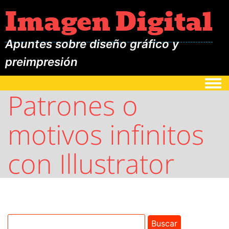
Imagen Digital
Apuntes sobre diseño gráfico y
preimpresión
Togg
Patrones o
motivos infinitos
con Illustrator