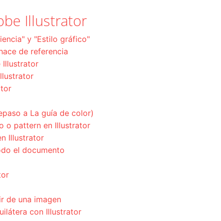
be Illustrator
encia" y "Estilo gráfico"
hace de referencia
llustrator
llustrator
ator
epaso a La guía de color)
o pattern en Illustrator
 Illustrator
odo el documento
tor
tir de una imagen
ilátera con Illustrator