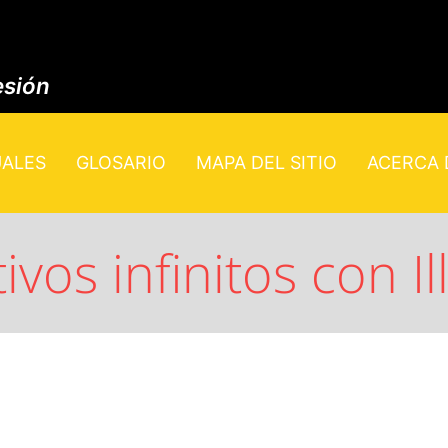
esión
UALES
GLOSARIO
MAPA DEL SITIO
ACERCA D
vos infinitos con Il