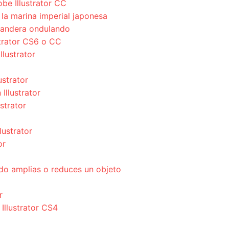
be Illustrator CC
a marina imperial japonesa
bandera ondulando
strator CS6 o CC
llustrator
ustrator
Illustrator
strator
lustrator
or
do amplias o reduces un objeto
r
 Illustrator CS4