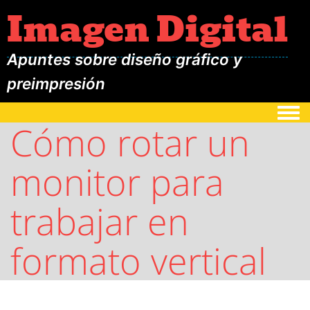
Imagen Digital
Apuntes sobre diseño gráfico y
preimpresión
Togg
Cómo rotar un
monitor para
trabajar en
formato vertical