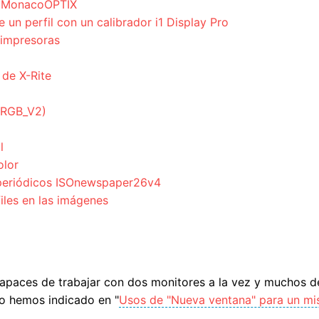
n MonacoOPTIX
 un perfil con un calibrador i1 Display Pro
 impresoras
 de X-Rite
ciRGB_V2)
l
olor
a periódicos ISOnewspaper26v4
files en las imágenes
 capaces de trabajar con dos monitores a la vez y muchos 
mo hemos indicado en "
Usos de "Nueva ventana" para un mis