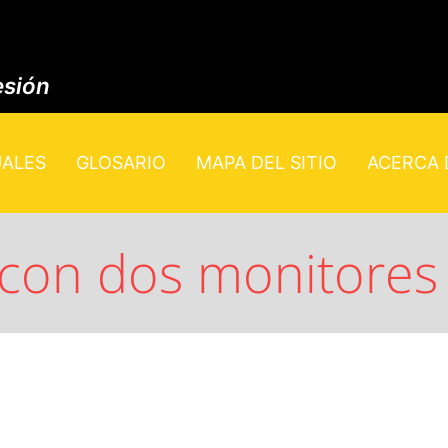
esión
UALES
GLOSARIO
MAPA DEL SITIO
ACERCA D
con dos monitores 