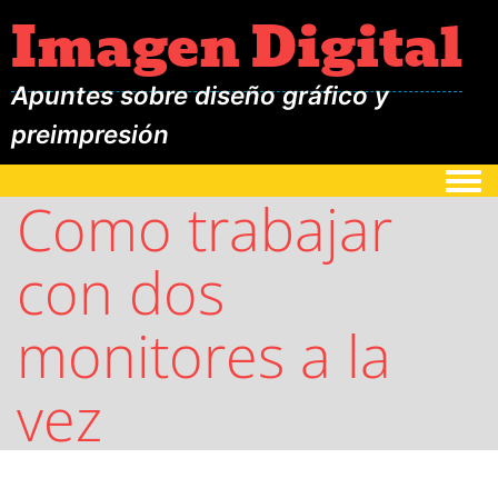
Imagen Digital
Apuntes sobre diseño gráfico y
preimpresión
Togg
Como trabajar
con dos
monitores a la
vez