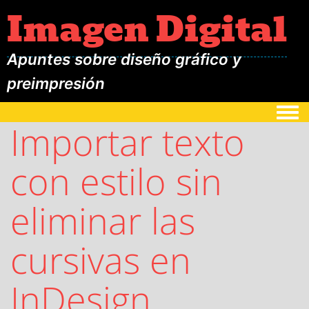
Imagen Digital
Apuntes sobre diseño gráfico y
preimpresión
Togg
Importar texto
con estilo sin
eliminar las
cursivas en
InDesign