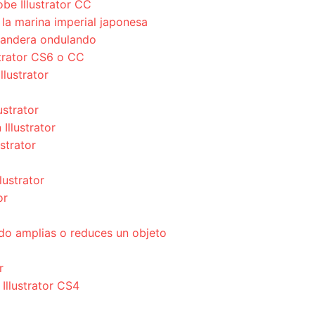
be Illustrator CC
a marina imperial japonesa
bandera ondulando
strator CS6 o CC
llustrator
ustrator
Illustrator
strator
lustrator
or
do amplias o reduces un objeto
r
 Illustrator CS4