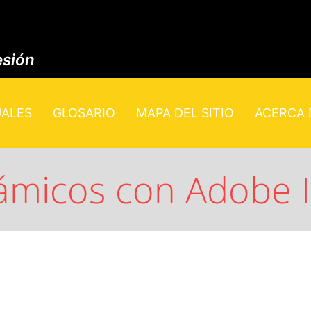
esión
UALES
GLOSARIO
MAPA DEL SITIO
ACERCA D
ámicos con Adobe Il