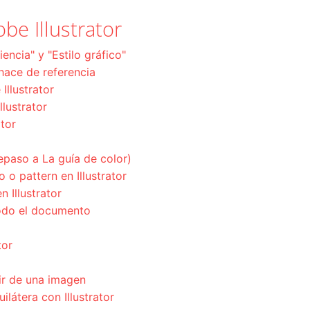
be Illustrator
encia" y "Estilo gráfico"
hace de referencia
llustrator
llustrator
ator
epaso a La guía de color)
o pattern en Illustrator
 Illustrator
odo el documento
tor
tir de una imagen
ilátera con Illustrator