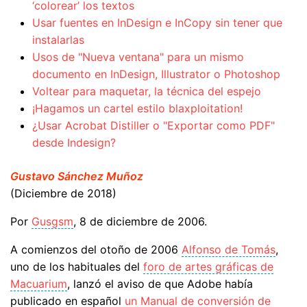
‘colorear’ los textos
Usar fuentes en InDesign e InCopy sin tener que
instalarlas
Usos de "Nueva ventana" para un mismo
documento en InDesign, Illustrator o Photoshop
Voltear para maquetar, la técnica del espejo
¡Hagamos un cartel estilo blaxploitation!
¿Usar Acrobat Distiller o "Exportar como PDF"
desde Indesign?
Gustavo Sánchez Muñoz
(Diciembre de 2018)
Por
Gusgsm
, 8 de diciembre de 2006.
A comienzos del otoño de 2006
Alfonso de Tomás
,
uno de los habituales del
foro de artes gráficas de
Macuarium
, lanzó el aviso de que Adobe había
publicado en español
un Manual de conversión de