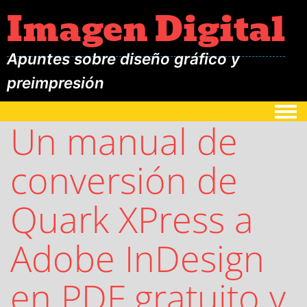
Imagen Digital
Apuntes sobre diseño gráfico y
preimpresión
Togg
Un manual de
conversión de
Quark XPress a
Adobe InDesign
en PDF gratuito y