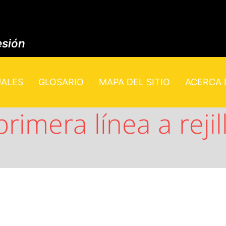
esión
UALES
GLOSARIO
MAPA DEL SITIO
ACERCA D
primera línea a reji