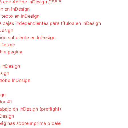
UB con Adobe InDesign CS5.5
n en InDesign
 texto en InDesign
cajas independientes para títulos en InDesign
Design
ión suficiente en InDesign
nDesign
ble página
n InDesign
esign
Adobe InDesign
ign
dor #1
bajo en InDesign (preflight)
nDesign
áginas sobreimprima o cale