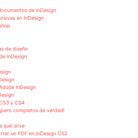
s documentos de InDesign
cursivas en InDesign
oshop
s de diseño
de InDesign
esign
nDesign
Adobe InDesign
Design
 CS3 y CS4
¡pero completos de verdad!
a qué sirve
ortar un PDF en InDesign CS2