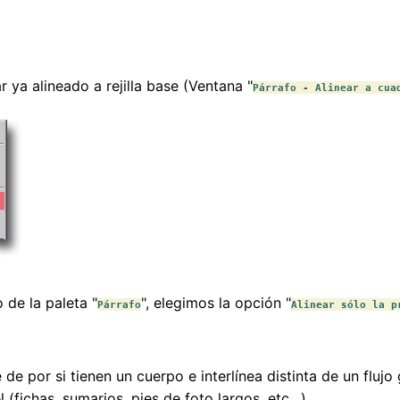
r ya alineado a rejilla base (Ventana "
Párrafo - Alinear a cua
o de la paleta "
", elegimos la opción "
Párrafo
Alinear sólo la p
 de por si tienen un cuerpo e interlínea distinta de un flujo
 (fichas, sumarios, pies de foto largos, etc…).