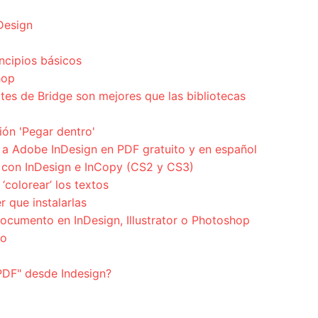
nDesign
ncipios básicos
hop
tes de Bridge son mejores que las bibliotecas
ión 'Pegar dentro'
a Adobe InDesign en PDF gratuito y en español
 con InDesign e InCopy (CS2 y CS3)
‘colorear’ los textos
r que instalarlas
cumento en InDesign, Illustrator o Photoshop
jo
PDF" desde Indesign?