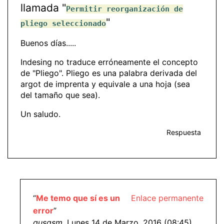
llamada "
Permitir reorganización de
"
pliego seleccionado
Buenos días.....
Indesing no traduce erróneamente el concepto
de "Pliego". Pliego es una palabra derivada del
argot de imprenta y equivale a una hoja (sea
del tamaño que sea).
Un saludo.
Respuesta
“
Me temo que sí es un
Enlace permanente
error
”
gusgsm
, Lunes 14 de Marzo, 2016 (08:45)