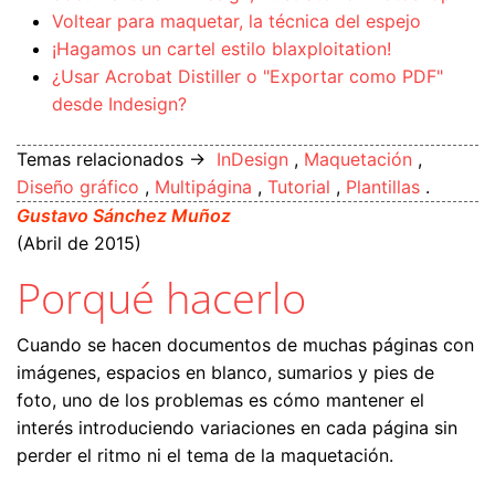
Voltear para maquetar, la técnica del espejo
¡Hagamos un cartel estilo blaxploitation!
¿Usar Acrobat Distiller o "Exportar como PDF"
desde Indesign?
Temas relacionados →
InDesign
,
Maquetación
,
Diseño gráfico
,
Multipágina
,
Tutorial
,
Plantillas
.
Gustavo Sánchez Muñoz
(Abril de 2015)
Porqué hacerlo
Cuando se hacen documentos de muchas páginas con
imágenes, espacios en blanco, sumarios y pies de
foto, uno de los problemas es cómo mantener el
interés introduciendo variaciones en cada página sin
perder el ritmo ni el tema de la maquetación.