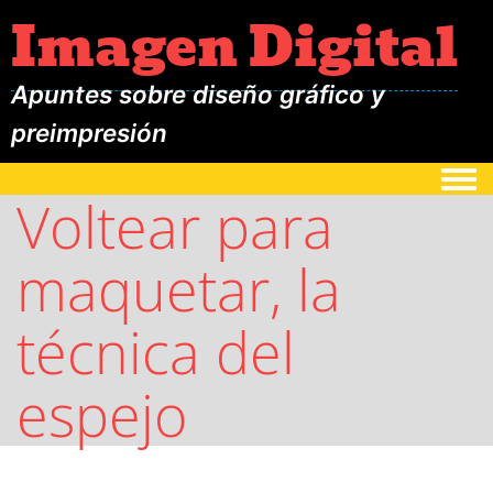
Imagen Digital
Apuntes sobre diseño gráfico y
preimpresión
Togg
Voltear para
maquetar, la
técnica del
espejo