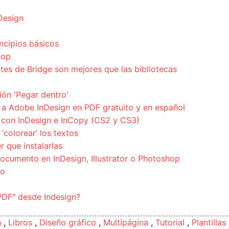
nDesign
ncipios básicos
hop
tes de Bridge son mejores que las bibliotecas
ión 'Pegar dentro'
a Adobe InDesign en PDF gratuito y en español
 con InDesign e InCopy (CS2 y CS3)
‘colorear’ los textos
r que instalarlas
cumento en InDesign, Illustrator o Photoshop
jo
PDF" desde Indesign?
n
,
Libros
,
Diseño gráfico
,
Multipágina
,
Tutorial
,
Plantillas