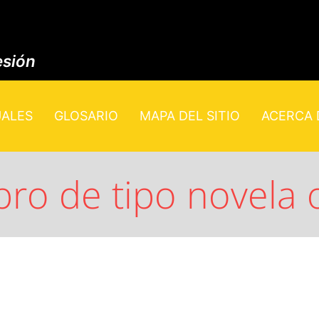
esión
UALES
GLOSARIO
MAPA DEL SITIO
ACERCA D
ro de tipo novela o