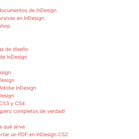
s documentos de InDesign
cursivas en InDesign
oshop
s de diseño
de InDesign
esign
nDesign
Adobe InDesign
Design
 CS3 y CS4
¡pero completos de verdad!
a qué sirve
ortar un PDF en InDesign CS2