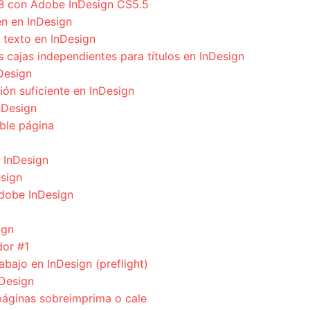
UB con Adobe InDesign CS5.5
n en InDesign
 texto en InDesign
cajas independientes para títulos en InDesign
Design
ión suficiente en InDesign
nDesign
ble página
n InDesign
esign
Adobe InDesign
ign
dor #1
bajo en InDesign (preflight)
nDesign
áginas sobreimprima o cale