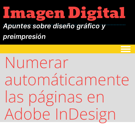
Imagen Digital
Apuntes sobre diseño gráfico y
preimpresión
Togg
Numerar
automáticamente
las páginas en
Adobe InDesign