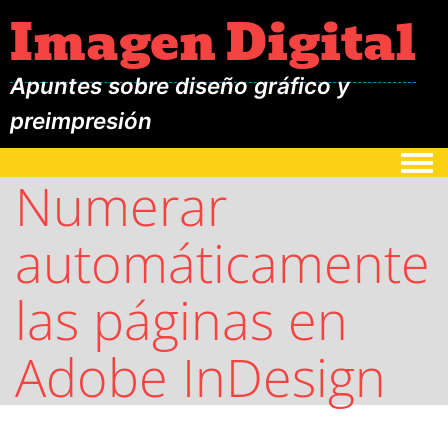
Imagen Digital
Apuntes sobre diseño gráfico y
preimpresión
Togg
Numerar
automáticamente
las páginas en
Adobe InDesign