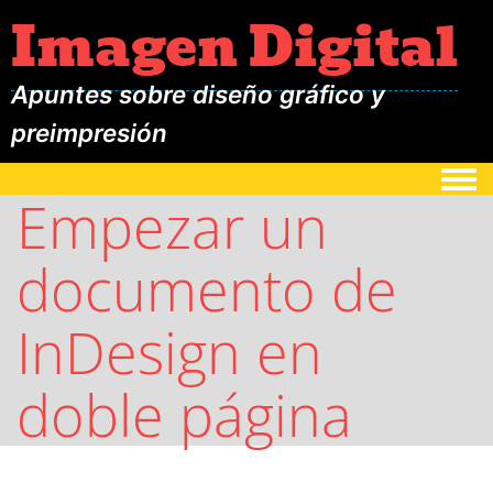
Imagen Digital
Apuntes sobre diseño gráfico y
preimpresión
Togg
Empezar un
documento de
InDesign en
doble página