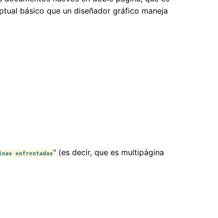
ptual básico que un diseñador gráfico maneja
" (es decir, que es multipágina
inas enfrentadas