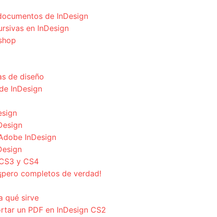
s documentos de InDesign
cursivas en InDesign
oshop
s de diseño
de InDesign
esign
nDesign
Adobe InDesign
Design
 CS3 y CS4
¡pero completos de verdad!
a qué sirve
ortar un PDF en InDesign CS2