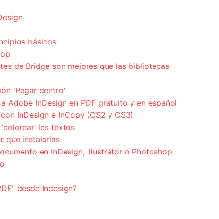
nDesign
ncipios básicos
hop
tes de Bridge son mejores que las bibliotecas
ión 'Pegar dentro'
a Adobe InDesign en PDF gratuito y en español
 con InDesign e InCopy (CS2 y CS3)
‘colorear’ los textos
r que instalarlas
cumento en InDesign, Illustrator o Photoshop
jo
PDF" desde Indesign?