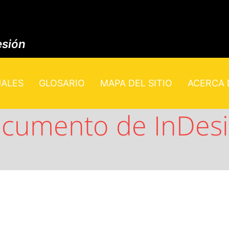
esión
UALES
GLOSARIO
MAPA DEL SITIO
ACERCA D
cumento de InDesi