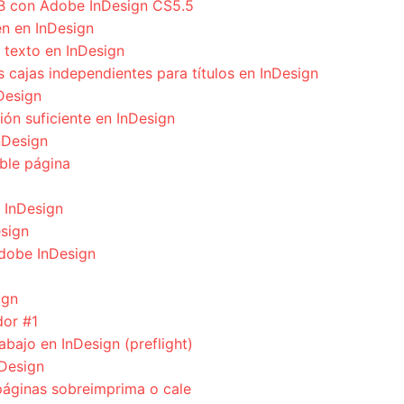
UB con Adobe InDesign CS5.5
n en InDesign
 texto en InDesign
cajas independientes para títulos en InDesign
Design
ión suficiente en InDesign
nDesign
ble página
n InDesign
esign
Adobe InDesign
ign
dor #1
bajo en InDesign (preflight)
nDesign
áginas sobreimprima o cale