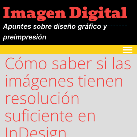
Imagen Digital
Apuntes sobre diseño gráfico y
preimpresión
Togg
Cómo saber si las
imágenes tienen
resolución
suficiente en
InDesign