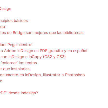
nDesign
ncipios básicos
hop
tes de Bridge son mejores que las bibliotecas
ión 'Pegar dentro'
a Adobe InDesign en PDF gratuito y en español
 con InDesign e InCopy (CS2 y CS3)
‘colorear’ los textos
r que instalarlas
cumento en InDesign, Illustrator o Photoshop
jo
PDF" desde Indesign?