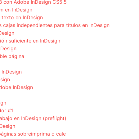
UB con Adobe InDesign CS5.5
n en InDesign
 texto en InDesign
cajas independientes para títulos en InDesign
Design
ión suficiente en InDesign
nDesign
ble página
n InDesign
esign
Adobe InDesign
ign
dor #1
bajo en InDesign (preflight)
nDesign
áginas sobreimprima o cale