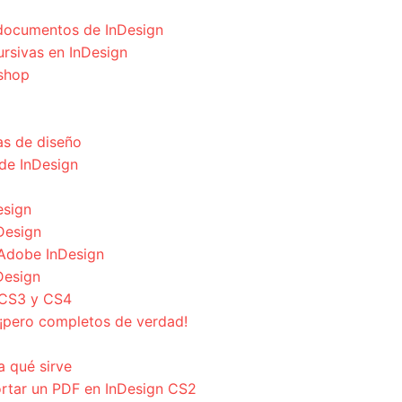
s documentos de InDesign
cursivas en InDesign
oshop
s de diseño
de InDesign
esign
nDesign
Adobe InDesign
Design
 CS3 y CS4
¡pero completos de verdad!
a qué sirve
ortar un PDF en InDesign CS2