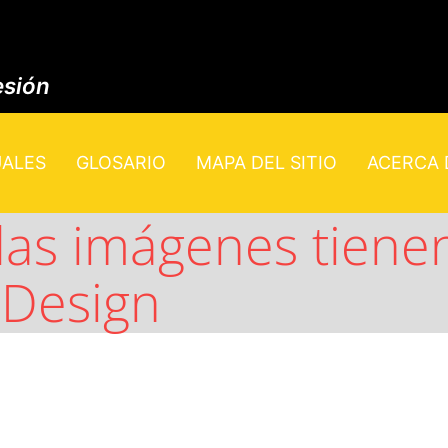
esión
UALES
GLOSARIO
MAPA DEL SITIO
ACERCA D
las imágenes tiene
nDesign