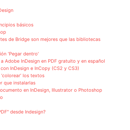
nDesign
ncipios básicos
hop
tes de Bridge son mejores que las bibliotecas
ión 'Pegar dentro'
a Adobe InDesign en PDF gratuito y en español
 con InDesign e InCopy (CS2 y CS3)
‘colorear’ los textos
r que instalarlas
cumento en InDesign, Illustrator o Photoshop
jo
PDF" desde Indesign?