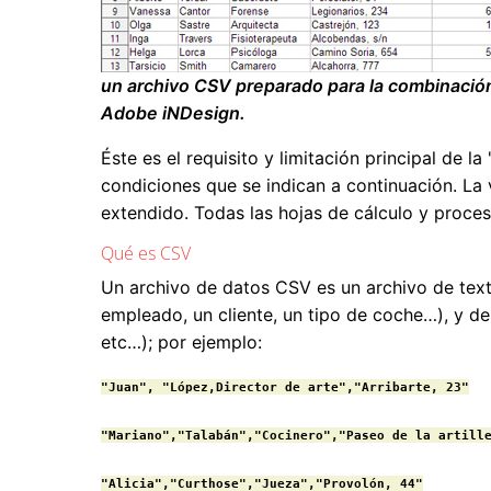
un archivo CSV preparado para la combinació
Adobe iNDesign.
Éste es el requisito y limitación principal de la 
condiciones que se indican a continuación. La
extendido. Todas las hojas de cálculo y proce
Qué es CSV
Un archivo de datos CSV es un archivo de texto
empleado, un cliente, un tipo de coche…), y den
etc…); por ejemplo:
"Juan", "López,Director de arte","Arribarte, 23"

"Mariano","Talabán","Cocinero","Paseo de la artille
"Alicia","Curthose","Jueza","Provolón, 44"