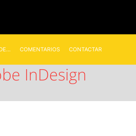
E...
COMENTARIOS
CONTACTAR
be InDesign