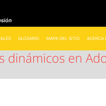
esión
UALES
GLOSARIO
MAPA DEL SITIO
ACERCA D
s dinámicos en Ado