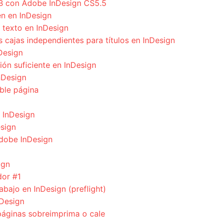
UB con Adobe InDesign CS5.5
n en InDesign
 texto en InDesign
cajas independientes para títulos en InDesign
Design
ión suficiente en InDesign
nDesign
ble página
n InDesign
esign
Adobe InDesign
ign
dor #1
bajo en InDesign (preflight)
nDesign
áginas sobreimprima o cale