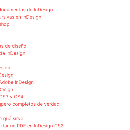
s documentos de InDesign
cursivas en InDesign
oshop
s de diseño
de InDesign
esign
nDesign
Adobe InDesign
Design
 CS3 y CS4
¡pero completos de verdad!
a qué sirve
ortar un PDF en InDesign CS2