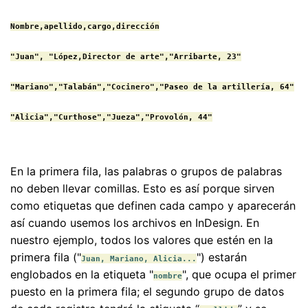
Nombre,apellido,cargo,dirección

"Juan", "López,Director de arte","Arribarte, 23"

"Mariano","Talabán","Cocinero","Paseo de la artillería, 64"

"Alicia","Curthose","Jueza","Provolón, 44"
En la primera fila, las palabras o grupos de palabras
no deben llevar comillas. Esto es así porque sirven
como etiquetas que definen cada campo y aparecerán
así cuando usemos los archivos en InDesign. En
nuestro ejemplo, todos los valores que estén en la
primera fila ("
") estarán
Juan, Mariano, Alicia...
englobados en la etiqueta "
", que ocupa el primer
nombre
puesto en la primera fila; el segundo grupo de datos