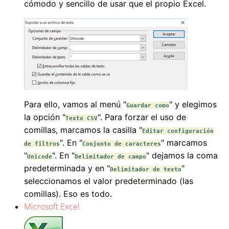
cómodo y sencillo de usar que el propio Excel.
Para ello, vamos al menú "
" y elegimos
Guardar como
la opción "
". Para forzar el uso de
Texto CSV
comillas, marcamos la casilla "
Editar configuración
". En "
" marcamos
de filtros
Conjunto de caracteres
"
". En "
" dejamos la coma
Unicode
Delimitador de campo
predeterminada y en "
"
Delimitador de texto
seleccionamos el valor predeterminado (las
comillas). Eso es todo.
Microsoft Excel