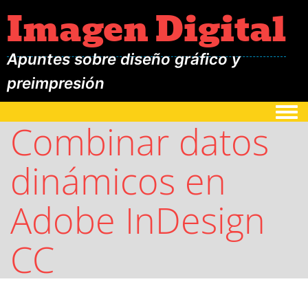
Imagen Digital
Apuntes sobre diseño gráfico y
preimpresión
Togg
Combinar datos
dinámicos en
Adobe InDesign
CC